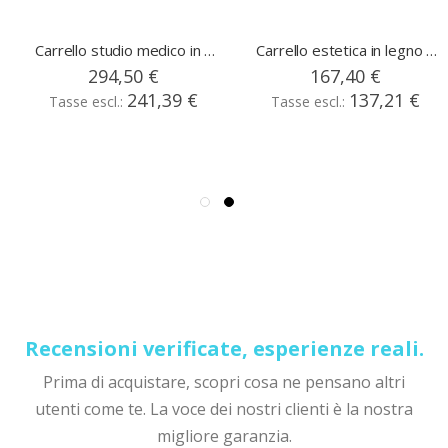
gno a due ripiani con ruote
Carrello studio medico in legno tinto wengè due ripiani con ru
Carrello estetica in legno ma
294,50 €
167,40 €
241,39 €
137,21 €
Recensioni verificate, esperienze reali.
Prima di acquistare, scopri cosa ne pensano altri
utenti come te. La voce dei nostri clienti è la nostra
migliore garanzia.