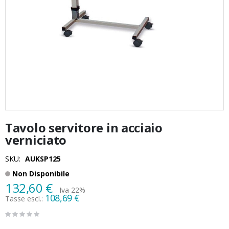
Vai
Tavolo servitore in acciaio
all'inizio
della
verniciato
galleria
di
SKU
AUKSP125
immagini
Non Disponibile
132,60 €
Iva 22%
108,69 €