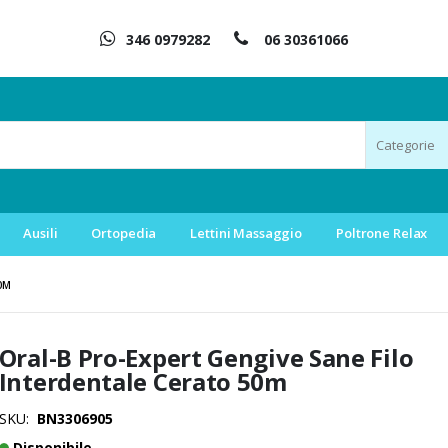
346 0979282
06 30361066
Ausili
Ortopedia
Lettini Massaggio
Poltrone Relax
0M
Oral-B Pro-Expert Gengive Sane Filo
Interdentale Cerato 50m
SKU
BN3306905
Disponibile