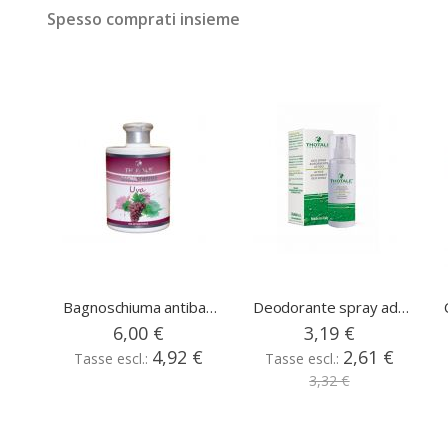
Spesso comprati insieme
prev
Bagnoschiuma antibatterico uva
Deodorante spray adsorbente 
Prezzo
6,00 €
3,19 €
speciale
4,92 €
2,61 €
3,32 €