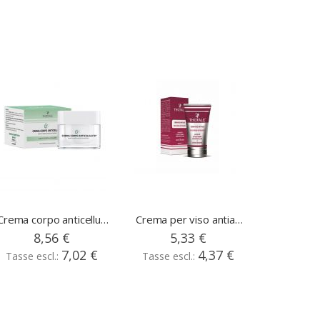
per pelli sensibili
Crema corpo anticellulite alla bava di lumaca, vasetto 200ml
Crema per viso antiage
8,56 €
5,33 €
7,02 €
4,37 €