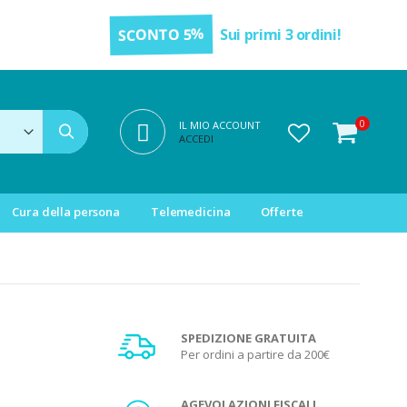
SCONTO 5%
Sui primi 3 ordini!
elementi
0
IL MIO ACCOUNT
Cerca
Carrello
ACCEDI
Cura della persona
Telemedicina
Offerte
SPEDIZIONE GRATUITA
Per ordini a partire da 200€
AGEVOLAZIONI FISCALI