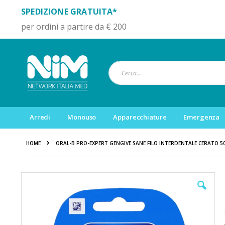
SPEDIZIONE GRATUITA*
per ordini a partire da € 200
Cerca
Arredi
Monouso
Apparecchiature
Emergenza
HOME
ORAL-B PRO-EXPERT GENGIVE SANE FILO INTERDENTALE CERATO 5
Vai
alla
fine
della
galleria
di