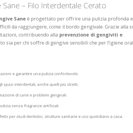
Sane – Filo Interdentale Cerato
engive Sane
è progettato per offrire una pulizia profonda e 
ficili da raggiungere, come il bordo gengivale. Grazie alla 
ritazioni, contribuendo alla
prevenzione di gengiviti e
to sia per chi soffre di gengive sensibili che per l’igiene ora
ritazioni e garantire una pulizia confortevole.
gli spazi interdentali, anche quelli più stretti.
mazione di carie e problemi gengivali.
lizia senza fragranze artificiali.
etto per studi dentistici, strutture sanitarie e uso quotidiano a casa.