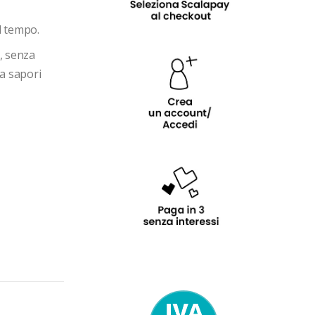
l tempo.
, senza
za sapori