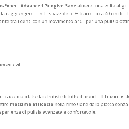
Pro-Expert Advanced Gengive Sane
almeno una volta al gio
li da raggiungere con lo spazzolino. Estrarre circa 40 cm di fil
mente tra i denti con un movimento a “C” per una pulizia otti
ve sensibili
e, raccomandato dai dentisti di tutto il mondo. Il
filo inter
ntire
massima efficacia
nella rimozione della placca senza
perienza di pulizia avanzata e confortevole.