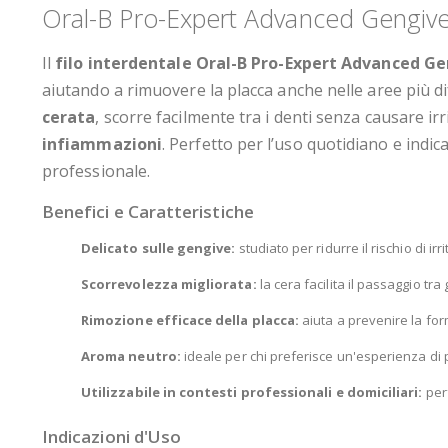
Oral-B Pro-Expert Advanced Gengive 
Il
filo interdentale Oral-B Pro-Expert Advanced G
aiutando a rimuovere la placca anche nelle aree più dif
cerata
, scorre facilmente tra i denti senza causare ir
infiammazioni
. Perfetto per l’uso quotidiano e indica
professionale.
Benefici e Caratteristiche
Delicato sulle gengive:
studiato per ridurre il rischio di ir
Scorrevolezza migliorata:
la cera facilita il passaggio tra 
Rimozione efficace della placca:
aiuta a prevenire la for
Aroma neutro:
ideale per chi preferisce un'esperienza di pu
Utilizzabile in contesti professionali e domiciliari:
perf
Indicazioni d'Uso