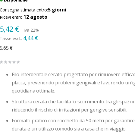
5 giorni
Consegna stimata entro:
12 agosto
Ricevi entro:
Prezzo
5,42 €
Iva 22%
speciale
4,44 €
5,65 €
Filo interdentale cerato progettato per rimuovere effic
placca, prevenendo problemi gengivali e favorendo un'i
quotidiana ottimale.
Struttura cerata che facilita lo scorrimento tra gli spazi i
riducendo il rischio di irritazioni per gengive sensibili.
Formato pratico con rocchetto da 50 metri per garantir
durata e un utilizzo comodo sia a casa che in viaggio.