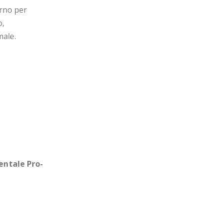
rno per
o,
male.
dentale Pro-