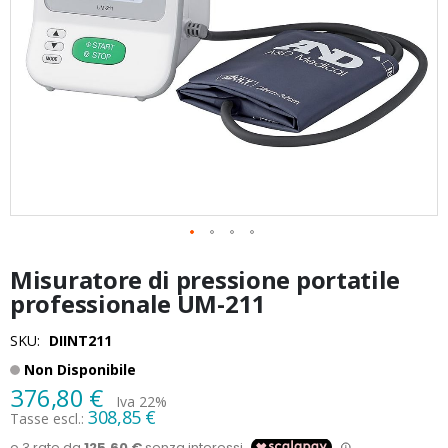
Vai
Misuratore di pressione portatile
all'inizio
della
professionale UM-211
galleria
di
SKU
DIINT211
immagini
Non Disponibile
376,80 €
Iva 22%
308,85 €